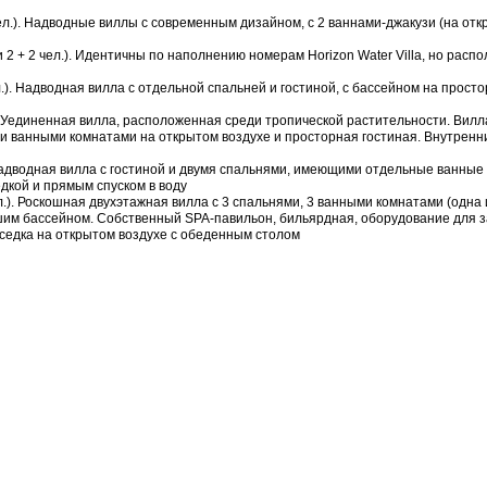
2 чел.). Надводные виллы с современным дизайном, с 2 ваннами-джакузи (на от
 или 2 + 2 чел.). Идентичны по наполнению номерам Horizon Water Villa, но рас
3 чел.). Надводная вилла с отдельной спальней и гостиной, с бассейном на прост
л.). Уединенная вилла, расположенная среди тропической растительности. Вилл
и ванными комнатами на открытом воздухе и просторная гостиная. Внутренни
). Надводная вилла с гостиной и двумя спальнями, имеющими отдельные ванны
едкой и прямым спуском в воду
 чел.). Роскошная двухэтажная вилла с 3 спальнями, 3 ванными комнатами (одна 
ьшим бассейном. Собственный SPA-павильон, бильярдная, оборудование для 
еседка на открытом воздухе с обеденным столом