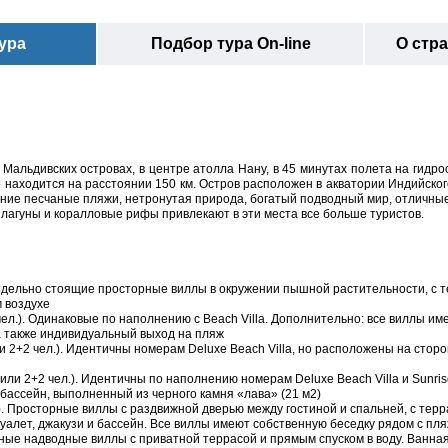
ура
Подбор тура On-line
О стр
а Мальдивских островах, в центре атолла Нану, в 45 минутах полета на гидр
находится на расстоянии 150 км. Остров расположен в акватории Индийског
ние песчаные пляжи, нетронутая природа, богатый подводный мир, отличны
 лагуны и коралловые рифы привлекают в эти места все больше туристов.
). Отдельно стоящие просторные виллы в окружении пышной растительности, с 
м воздухе
2 чел.). Одинаковые по наполнению с Beach Villa. Дополнительно: все виллы им
 а также индивидуальный выход на пляж
 или 2+2 чел.). Идентичны номерам Deluxe Beach Villa, но расположены на стор
. 3 или 2+2 чел.). Идентичны по наполнению номерам Deluxe Beach Villa и Sunri
 бассейн, выполненный из черного камня «лава» (21 м2)
ел.). Просторные виллы с раздвижной дверью между гостиной и спальней, с терр
уалет, джакузи и бассейн. Все виллы имеют собственную беседку рядом с пл
 Уютные надводные виллы с приватной террасой и прямым спуском в воду. Ванна