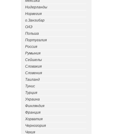
Мексика
Нидерланды
Норвегия
о.Занзибар
ОАЭ
Польша
Португалия
Россия
Румыния
Сейшелы
Словакия
Словения
Таиланд
Тунис
Турция
Украина
Финляндия
Франция
Хорватия
Черногория
Чехия