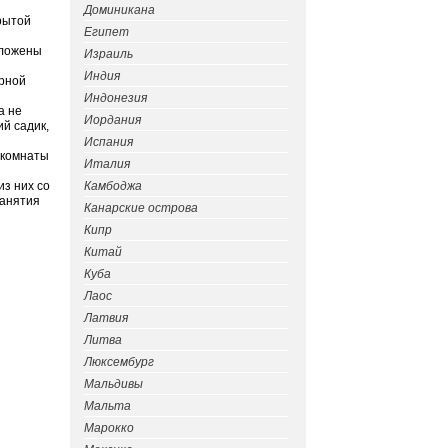
Доминикана
крытой
Египет
положены
Израиль
Индия
орной
Индонезия
а не
Иордания
й садик,
Испания
е комнаты
Италия
из них со
Камбоджа
занятия
Канарские острова
Кипр
Китай
Куба
Лаос
Латвия
Литва
Люксембург
Мальдивы
Мальта
Марокко