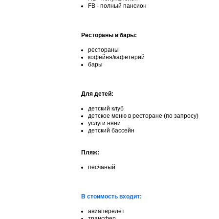
FB - полный пансион
Рестораны и бары:
рестораны
кофейня/кафетерий
бары
Для детей:
детский клуб
детское меню в ресторане (по запросу)
услуги няни
детский бассейн
Пляж:
песчаный
В стоимость входит:
авиаперелет
трансфер