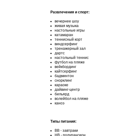
Развлечения и спорт:
вечернее шоу
живая музыка
настольные игры
катамаран
теннисный корт
виндсерфинг
тренажерный зал
дартс
настольный теннис
футбол на пляже
вейкбординг
кайтсерфинг
бадминтон
снорклинг
караоке
дайвинг-центр
бильярд
волейбол на пляже
каноэ
Типы питания:
BB - завтраки
HB - полупансион