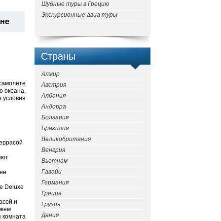
Шубные туры в Грецию
Экскурсионные авиа туры
ане
Страны
Алжир
осамолёте
Австрия
о океана,
Албания
е условия
Андорра
Болгария
Бразилия
Великобритания
террасой
Венгрия
еют
Вьетнам
Гавайи
оне
Германия
se Deluxe
Греция
асой и
Грузия
яжем
Дания
я комната