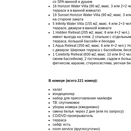
со SPA-ванной и душем
16 Horizon Water Villa (90 м2, макс. 3 или 2+
террасе и в ванной комнате)
19 Sunset Horizon Water Villa (90 м2, макс. 3
на стороне заката
5 Infinity Water Villa (155 м2, макс. 4 или 2+
террасе, джакузи в ванной комнате
1 Hidden Retreat (205 м2, макс. 6 или 4+2 че
имеет выхода на пляж. 2 спальни с отдельным
терраса, большой бассейн и беседка
1 Aqua Retreat (350 м2, макс. 6 или 4+2 чел.
с джакузи. Широкая терраса с бассейном, бес
1 Celebrity Retreat (600 м2, макс. 10 или 8+2
своим бассейном), 2 гостиными, садом и бол
фитнесом, караоке, стереосистема, уютная б
В номере (всего 221 номер):
халат
кондиционер
набор для приготовления чая/кофе
ТВ: спутниковое
уборка номера (ежедневно)
смена белья: через 2 дня (или по запросу)
CD/DVD-проигрыватель
терраса
сейф: есть
room service (круглосуточно)