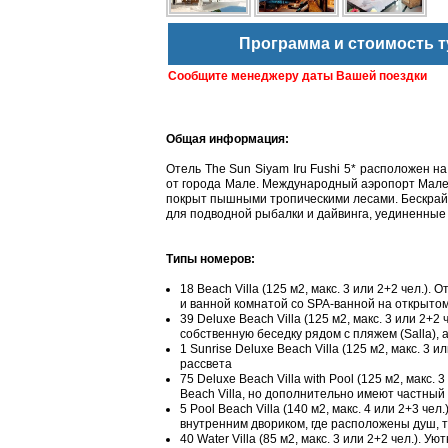
Программа и стоимость т
Сообщите менеджеру даты Вашей поездки
Общая информация:
Отель The Sun Siyam Iru Fushi 5* расположен н
от города Мале. Международный аэропорт Мале 
покрыт пышными тропическими лесами. Бескрай
для подводной рыбалки и дайвинга, уединенные
Типы номеров:
18 Beach Villa (125 м2, макс. 3 или 2+2 чел.
и ванной комнатой со SPA-ванной на открыто
39 Deluxe Beach Villa (125 м2, макс. 3 или 2+
собственную беседку рядом с пляжем (Salla),
1 Sunrise Deluxe Beach Villa (125 м2, макс. 3
рассвета
75 Deluxe Beach Villa with Pool (125 м2, макс
Beach Villa, но дополнительно имеют частный
5 Pool Beach Villa (140 м2, макс. 4 или 2+3 ч
внутренним двориком, где расположены душ, т
40 Water Villa (85 м2, макс. 3 или 2+2 чел.).