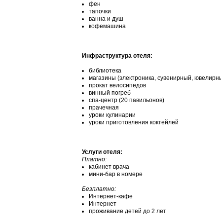
фен
тапочки
ванна и душ
кофемашина
Инфраструктура отеля:
библиотека
магазины (электроника, сувенирный, ювелирн
прокат велосипедов
винный погреб
спа-центр (20 павильонов)
прачечная
уроки кулинарии
уроки приготовления коктейлей
Услуги отеля:
Платно:
кабинет врача
мини-бар в номере
Безплатно:
Интернет-кафе
Интернет
проживание детей до 2 лет