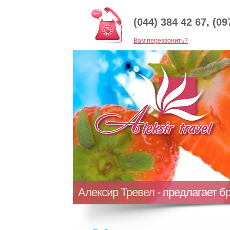
(044) 384 42 67, (09
Baм перезвонить?
Алексир Тревел - предлагает б