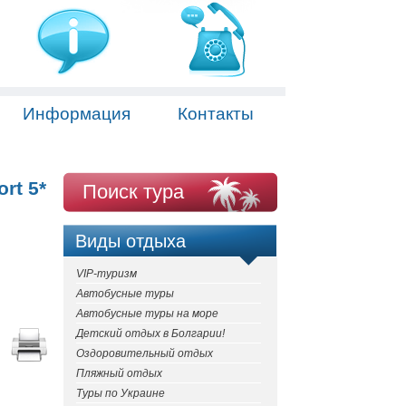
Информация
Контакты
rt 5*
Поиск тура
Виды отдыха
VIP-туризм
Автобусные туры
Автобусные туры на море
Детский отдых в Болгарии!
Оздоровительный отдых
Пляжный отдых
Туры по Украине