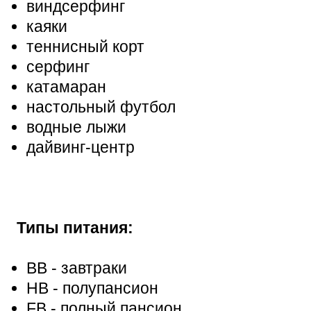
виндсерфинг
каяки
теннисный корт
серфинг
катамаран
настольный футбол
водные лыжи
дайвинг-центр
Типы питания:
BB - завтраки
HB - полупансион
FB - полный пансион