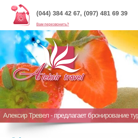
(044) 384 42 67, (097) 481 69 39
Baм перезвонить?
Алексир Тревел - предлагает бронирование т