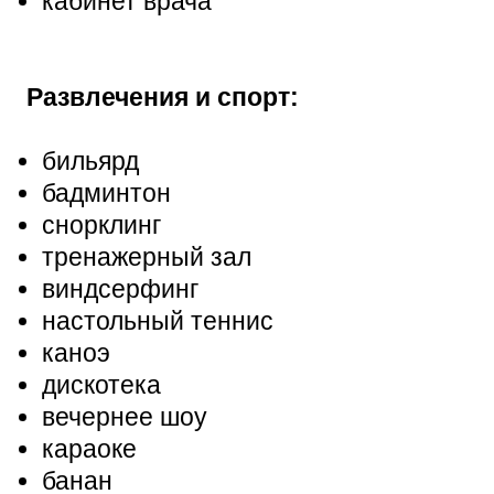
кабинет врача
Развлечения и спорт:
бильярд
бадминтон
снорклинг
тренажерный зал
виндсерфинг
настольный теннис
каноэ
дискотека
вечернее шоу
караоке
банан