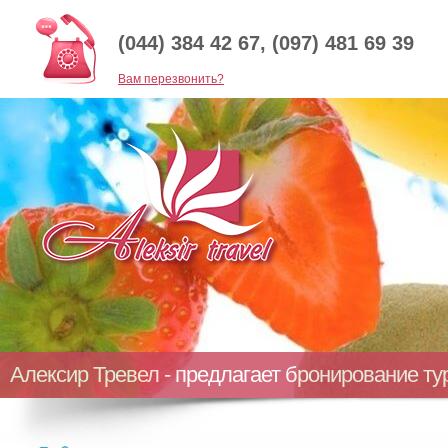
(044) 384 42 67, (097) 481 69 39
Baм перезвонить?
Алексир Тревел - предлагает бронирование т