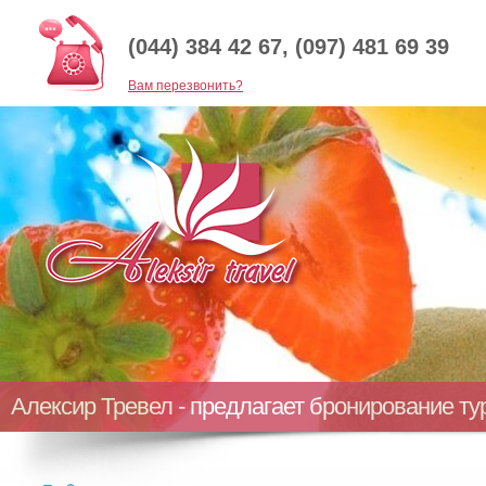
(044) 384 42 67, (097) 481 69 39
Baм перезвонить?
Алексир Тревел - предлагает бронирование т