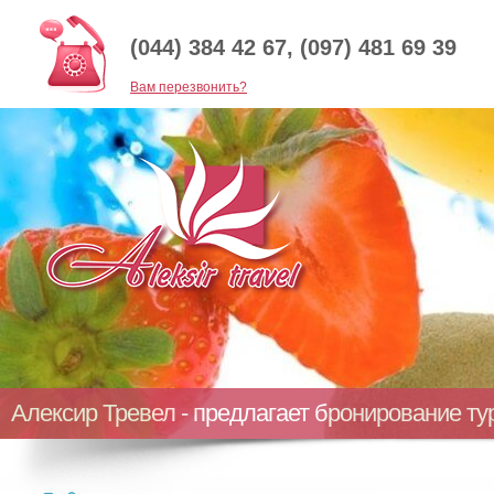
(044) 384 42 67, (097) 481 69 39
Baм перезвонить?
Алексир Тревел - предлагает бронирование т