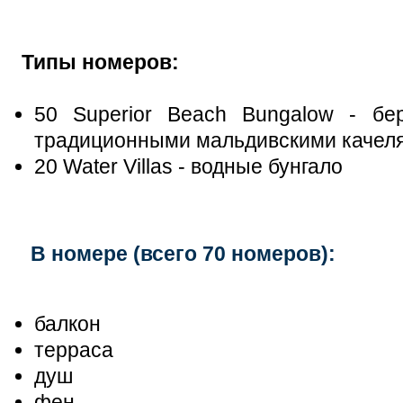
Типы номеров:
50 Superior Beach Bungalow - бе
традиционными мальдивскими качел
20 Water Villas - водные бунгало
В номере (всего 70 номеров):
балкон
терраса
душ
фен