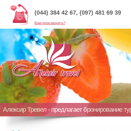
(044) 384 42 67, (097) 481 69 39
Baм перезвонить?
Алексир Тревел - предлагает бронирование т