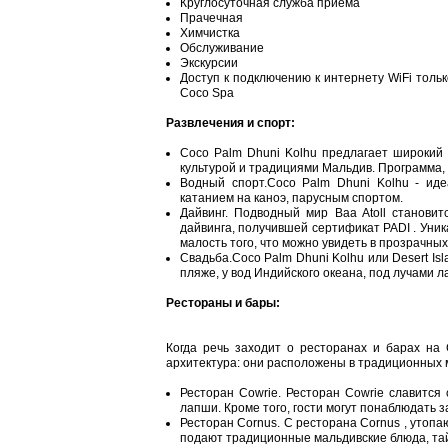
Круглосуточная служба приема
Прачечная
Химчистка
Обслуживание
Экскурсии
Доступ к подключению к интернету WiFi тольк
Coco Spa
Развлечения и спорт:
Coco Palm Dhuni Kolhu предлагает широкий 
культурой и традициями Мальдив. Программа,
Водный спорт.Coco Palm Dhuni Kolhu - иде
катанием на каноэ, парусным спортом.
Дайвинг. Подводный мир Baa Atoll станови
дайвинга, получившей сертификат PADI . Уни
малость того, что можно увидеть в прозрачны
Свадьба.Coco Palm Dhuni Kolhu или Desert Is
пляже, у вод Индийского океана, под лучами л
Рестораны и бары:
Когда речь заходит о ресторанах и барах на 
архитектура: они расположены в традиционных 
Ресторан Cowrie. Ресторан Cowrie славится 
лапши. Кроме того, гости могут понаблюдать 
Ресторан Cornus. С ресторана Cornus , утоп
подают традиционные мальдивские блюда, тай