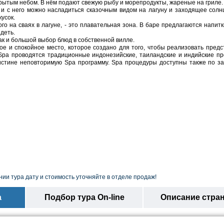
ткрытым небом. В нём подают свежую рыбу и морепродукты, жареные на гриле.
 и с него можно насладиться сказочным видом на лагуну и заходящее сол
усок.
го на сваях в лагуне, - это плавательная зона. В баре предлагаются напитк
идеть.
ак и большой выбор блюд в собственной вилле.
хое и спокойное место, которое создано для того, чтобы реализовать пред
o Spa проводятся традиционные индонезийские, таиландские и индийские п
истине неповторимую Spa программу. Spa процедуры доступны также по за
ии тура дату и стоимость уточняйте в отделе продаж!
а
Подбор тура On-line
Описание стра