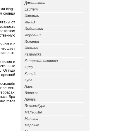
Доминикана
ми king -
Египет
ом солнца
Израиль
рятаны от
Индия
можность
Индонезия
 потолком
Иордания
ственную
Испания
хином и с
Италия
 что даёт
 загорать
Камбоджа
Канарские острова
т покоя и
оскошные
Кипр
. Оттуда
Китай
с пресной
Куба
р оснащён
Лаос
мере есть
террасах,
Латвия
ться Spa
Литва
нно готов
Люксембург
Мальдивы
Мальта
Марокко