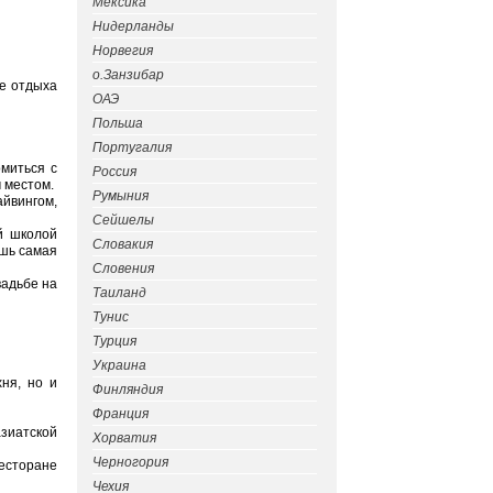
Мексика
Нидерланды
Норвегия
о.Занзибар
те отдыха
ОАЭ
Польша
Португалия
миться с
Россия
 местом.
Румыния
йвингом,
Сейшелы
й школой
Словакия
ишь самая
Словения
вадьбе на
Таиланд
Тунис
Турция
Украина
хня, но и
Финляндия
Франция
азиатской
Хорватия
Черногория
ресторане
Чехия