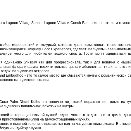
о в Lagoon Villas, Sunset Lagoon Villas и Conch Bar, в холле отеля и комна
выбор мероприятий и экскурсий, которые дают возможность тесно познако
 называющаяся Uniquely Coco Experiences, сделает Мальдивы незабываемым
альное место для любителей водного спорта. Гости могут заниматься да
тся одинаково близким как для профессионала, так и для новичка с наше
кальная флора и фауна, восхитительные цвета и абсолютная тишина - это л
х водах Мальдивских островов.
land Embudhoo - это то самое место, где сбываются мечты о романтической с
аскового мальдивского солнца.
Coco Palm Dhuni Kolhu, то, конечно же, гостей поражает не только их ку
мальдивских павильонах, похожих на шатры.
своей интернациональной кухней: здесь можно отведать все от гриля, до 
за приготовлением блюд на демонстрационных кухнях.
ающего в пышной зелени, открывается вид на лазурные воды океана. В этом 
скую и индийскую кухню.