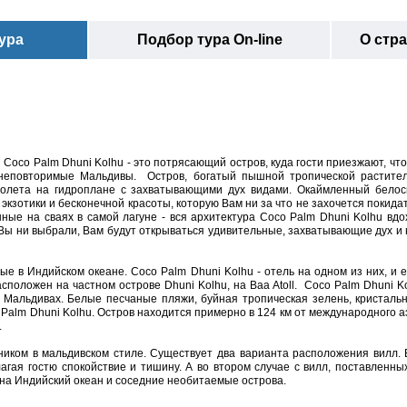
ура
Подбор тура On-line
О стр
oco Palm Dhuni Kolhu - это потрясающий остров, куда гости приезжают, чт
и неповторимые Мальдивы.
Остров, богатый пышной тропической растител
полета на гидроплане с захватывающими дух видами. Окаймленный бело
 экзотики и бесконечной красоты, которую Вам ни за что не захочется покида
ные на сваях в самой лагуне - вся архитектура Coco Palm Dhuni Kolhu вд
Вы ни выбрали, Вам будут открываться удивительные, захватывающие дух и 
е в Индийском океане. Coco Palm Dhuni Kolhu - отель на одном из них, и 
сположен на частном острове Dhuni Kolhu, на Baa Atoll. Coco Palm Dhuni Ko
 Мальдивах. Белые песчаные пляжи, буйная тропическая зелень, кристаль
co Palm Dhuni Kolhu. Остров находится примерно в 124 км от международного 
.
ником в мальдивском стиле. Существует два варианта расположения вилл.
агая гостю спокойствие и тишину. А во втором случае с вилл, поставленны
 на Индийский океан и соседние необитаемые острова.