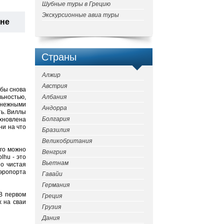
Шубные туры в Грецию
Экскурсионные авиа туры
ане
Страны
Алжир
Австрия
обы снова
ьностью,
Албания
снежными
Андорра
ть.
Виллы
Болгария
охновлена
ни на что
Бразилия
Великобритания
его можно
Венгрия
lhu - это
Вьетнам
но чистая
аэропорта
Гавайи
Германия
 В первом
Греция
х на сваи
Грузия
Дания