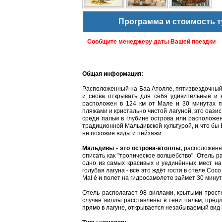
Программа и стоимость т
Сообщите менеджеру даты Вашей поездки
Общая информация:
Расположенный на Баа Атолле, пятизвездочный C
и снова открывать для себя удивительные 
расположен в 124 км от Мале и 30 минутах 
пляжами и кристально чистой лагуной, это оазис
среди пальм в глубине острова или расположен
традиционной Мальдивской культурой, и что бы 
не похожие виды и пейзажи.
Мальдивы - это острова-атоллы,
расположенны
описать как "тропическое волшебство". Отель ра
одно из самых красивых и уединённых мест на
голубая лагуна - всё это ждёт гостя в отеле Co
Mal é и полет на гидросамолете займет 30 минут
Отель располагает 98 виллами, крытыми трост
случае виллы расставлены в тени пальм, предл
прямо в лагуне, открывается незабываемый вид