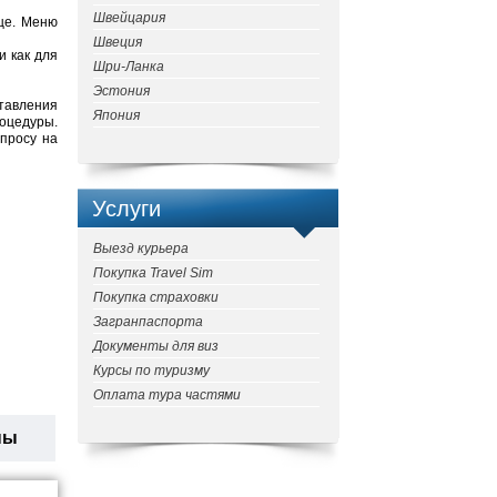
Швейцария
нце. Меню
Швеция
и как для
Шри-Ланка
Эстония
ставления
Япония
роцедуры.
просу на
Услуги
Выезд курьера
Покупка Travel Sim
Покупка страховки
Загранпаспорта
Документы для виз
Курсы по туризму
Оплата тура частями
ны