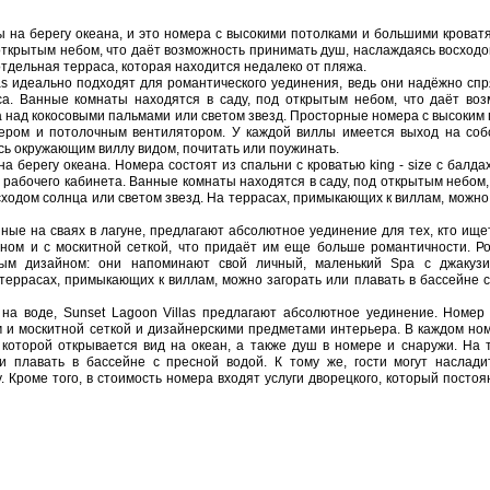
ены на берегу океана, и это номера с высокими потолками и большими кроватя
д открытым небом, что даёт возможность принимать душ, наслаждаясь восход
отдельная терраса, которая находится недалеко от пляжа.
illas идеально подходят для романтического уединения, ведь они надёжно сп
са. Ванные комнаты находятся в саду, под открытым небом, что даёт воз
 над кокосовыми пальмами или светом звезд. Просторные номера с высоким
ером и потолочным вентилятором. У каждой виллы имеется выход на соб
сь окружающим виллу видом, почитать или поужинать.
я на берегу океана. Номера состоят из спальни с кроватью king - size с балда
о рабочего кабинета. Ванные комнаты находятся в саду, под открытым небом,
ходом солнца или светом звезд. На террасах, примыкающих к виллам, можно
оенные на сваях в лагуне, предлагают абсолютное уединение для тех, кто ище
ином и с москитной сеткой, что придаёт им еще больше романтичности. Р
ым дизайном: они напоминают свой личный, маленький Spa с джакузи
террасах, примыкающих к виллам, можно загорать или плавать в бассейне 
е на воде, Sunset Lagoon Villas предлагают абсолютное уединение. Номе
ом и москитной сеткой и дизайнерскими предметами интерьера. В каждом но
 которой открывается вид на океан, а также душ в номере и снаружи. На 
 плавать в бассейне с пресной водой. К тому же, гости могут наслади
 Кроме того, в стоимость номера входят услуги дворецкого, который постоя