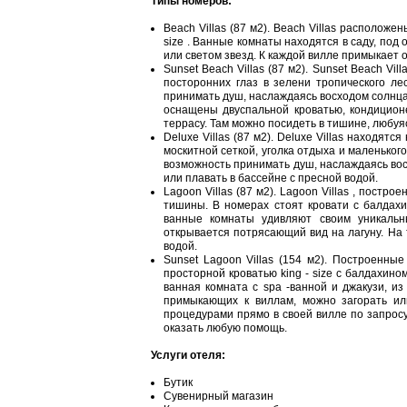
Типы номеров:
Beach Villas (87 м2). Beach Villas располож
size . Ванные комнаты находятся в саду, по
или светом звезд. К каждой вилле примыкает 
Sunset Beach Villas (87 м2). Sunset Beach V
посторонних глаз в зелени тропического ле
принимать душ, наслаждаясь восходом солнца
оснащены двуспальной кроватью, кондицион
террасу. Там можно посидеть в тишине, любуя
Deluxe Villas (87 м2). Deluxe Villas находятс
москитной сеткой, уголка отдыха и маленьког
возможность принимать душ, наслаждаясь вос
или плавать в бассейне с пресной водой.
Lagoon Villas (87 м2). Lagoon Villas , постр
тишины. В номерах стоят кровати с балдах
ванные комнаты удивляют своим уникальн
открывается потрясающий вид на лагуну. На 
водой.
Sunset Lagoon Villas (154 м2). Построенны
просторной кроватью king - size с балдахин
ванная комната с spa -ванной и джакузи, из
примыкающих к виллам, можно загорать или
процедурами прямо в своей вилле по запросу.
оказать любую помощь.
Услуги отеля:
Бутик
Сувенирный магазин