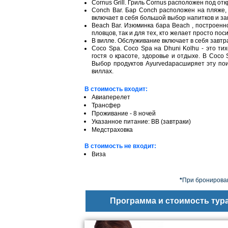
Cornus Grill. Гриль Cornus расположен под о
Conch Bar. Бар Conch расположен на пляже,
включает в себя большой выбор напитков и зак
Beach Bar. Изюминка бара Beach , построенно
пловцов, так и для тех, кто желает просто пос
В вилле. Обслуживание включает в себя завтр
Coco Spa. Coco Spa на Dhuni Kolhu - это ти
гостя о красоте, здоровье и отдыхе. В Coc
Выбор продуктов Ayurvedaрасширяет эту по
виллах.
В стоимость входит:
Авиаперелет
Трансфер
Проживание - 8 ночей
Указанное питание: BB (завтраки)
Медстраховка
В стоимость не входит:
Виза
*
При бронирован
Программа и стоимость тур