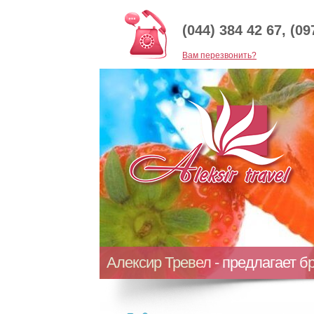
(044) 384 42 67, (09
Baм перезвонить?
Алексир Тревел - предлагает б