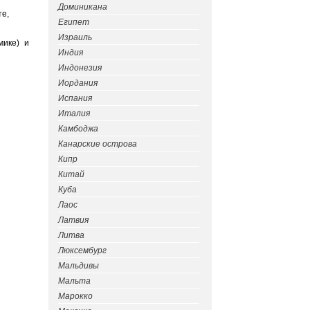
Доминикана
те,
Египет
Израиль
мике) и
Индия
Индонезия
Иордания
Испания
Италия
Камбоджа
Канарские острова
Кипр
Китай
Куба
Лаос
Латвия
Литва
Люксембург
Мальдивы
Мальта
Марокко