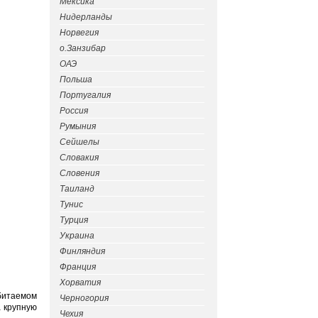
Мексика
Нидерланды
Норвегия
о.Занзибар
ОАЭ
Польша
Португалия
Россия
Румыния
Сейшелы
Словакия
Словения
Таиланд
Тунис
Турция
Украина
Финляндия
Франция
Хорватия
обитаемом
Черногория
а крупную
Чехия