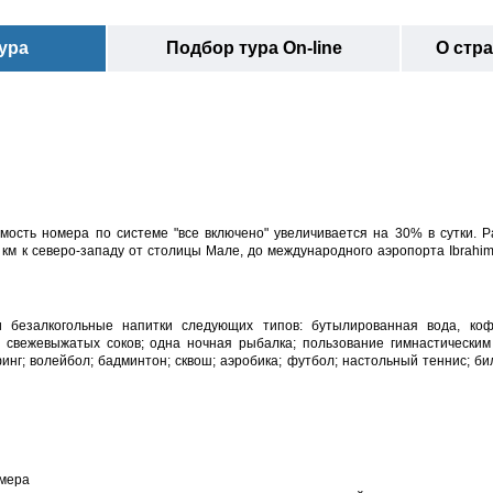
ура
Подбор тура On-line
О стр
мость номера по системе "все включено" увеличивается на 30% в сутки. 
5 км к северо-западу от столицы Мале, до международного аэропорта Ibrahim 
 и безалкогольные напитки следующих типов: бутылированная вода, коф
 свежевыжатых соков; одна ночная рыбалка; пользование гимнастическим
инг; волейбол; бадминтон; сквош; аэробика; футбол; настольный теннис; би
номера