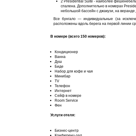
2 Presidential Suite -
наиболее фешенебельн
спаленa.
Дополнительно в номерах Preside
небольшой бассейн с джакузи, на веранде
Все бунгало — индивидуальные (за исключе
расположены вдоль берега на первой линии с
В номере (всего 150 номеров):
Кондиционер
Ванна
Душ
Биде
Набор для кофе и чая
Минибар
TV
Телефон
Интернет
Сейф в номере
Room Service
Фен
Услуги отеля:
Бизнес-центр
Конференц-зал