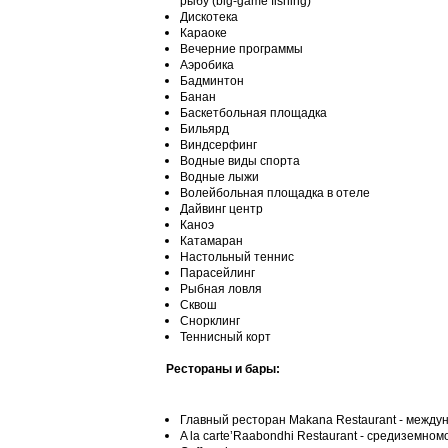
рыбу (big-game fishing)
Дискотека
Караоке
Вечерние программы
Аэробика
Бадминтон
Банан
Баскетбольная площадка
Бильярд
Виндсерфинг
Водные виды спорта
Водные лыжи
Волейбольная площадка в отеле
Дайвинг центр
Каноэ
Катамаран
Настольный теннис
Парасейлинг
Рыбная ловля
Сквош
Снорклинг
Теннисный корт
Рестораны и бары:
Главный ресторан Makana Restaurant - между
A la carte’Raabondhi Restaurant - средиземном