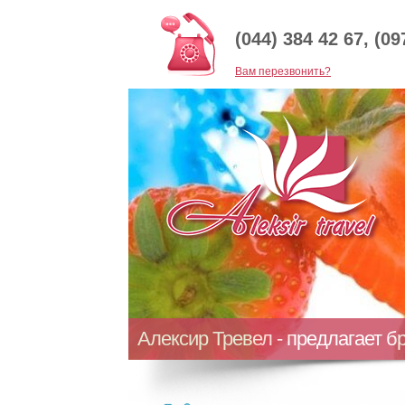
(044) 384 42 67, (09
Baм перезвонить?
Алексир Тревел - предлагает б