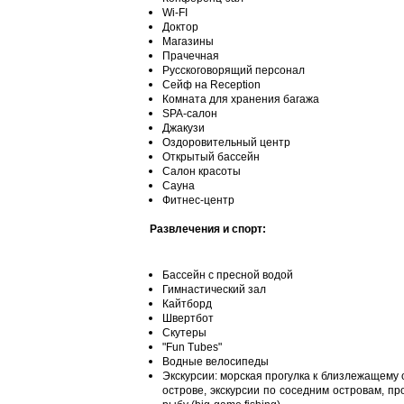
Wi-FI
Доктор
Магазины
Прачечная
Русскоговорящий персонал
Сейф на Reception
Комната для хранения багажа
SPA-салон
Джакузи
Оздоровительный центр
Открытый бассейн
Салон красоты
Сауна
Фитнес-центр
Развлечения и спорт:
Бассейн с пресной водой
Гимнастический зал
Кайтборд
Швертбот
Скутеры
"Fun Tubes"
Водные велосипеды
Экскурсии: морская прогулка к близлежащему
острове, экскурсии по соседним островам, п