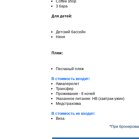
Сoffee shop
3 бара
Для детей:
Детский бассейн
Няня
Пляж:
Песчаный пляж
В стоимость входит:
Авиаперелет
Трансфер
Проживание - 8 ночей
Указанное питание: HB (завтрак-ужин)
Медстраховка
В стоимость не входит:
Виза
*
При бронирован