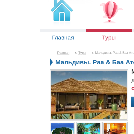
Главная
Туры
Главная
Туры
Мальдивы. Раа & Баа Атол
Мальдивы. Раа & Баа Ато
Д