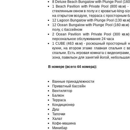
8 Deluxe Beach Bungalow with Plunge Pool (160
1 Beach Pavilion with Private Pool (800 кв.м
стеклянным окном в полу и с кроватью king-siz
на открытом воздухе, терраса с просторным б
12 Lagoon Bungalow with Plunge Pool (130 кв.м
12 Ocean Bungalow with Plunge Pool (160 кв.м
полу, с бассейном
2 Ocean Pavilion with Private Pool (300 кв
персональное обслуживание 24 часа
1 CUBE (463 кв.м) - роскошный просторный н
кухни, на втором этаже главная спальня с
спальни. Есть игровая комната с видеоиграми
зона, павильон для занятий йогой, небольшая
В номере (всего 44 номера):
Ванные принадлежности
Приватный бассейн
Вентилятор
Балкон
Терраса
Кондиционер
Душ
Тапочки
Халат
Кофе-машина
Минибар