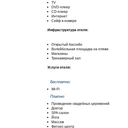
TV
DVD-плеер
СD-плеер
Интернет
Сейф в номере
Инфраструктура отеля:
Открытый бассейн
Волейбольная площадка на пляже
Магазины
Тренажерный зал
Услуги отеля:
Бесплатно:
Wi-FI
Платно:
Проведение свадебных церемоний
Доктор
SPA-салон
Йога
Массаж
Фитнес-центр