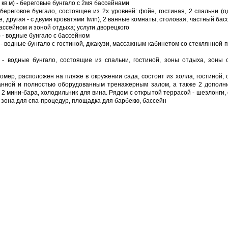
 кв.м) - береговые бунгало с 2мя бассейнами
) - береговое бунгало, состоящее из 2х уровней: фойе, гостиная, 2 спальни (
e, другая - с двумя кроватями twin), 2 ванные комнаты, столовая, частный бас
ассейном и зоной отдыха; услуги дворецкого
) - водные бунгало с бассейном
) - водные бунгало с гостиной, джакузи, массажным кабинетом со стеклянной 
.м) - водные бунгало, состоящие из спальни, гостиной, зоны отдыха, зоны 
омер, расположен на пляже в окружении сада, состоит из холла, гостиной, 
 ванной и полностью оборудованным тренажерным залом, а также 2 дополн
, 2 мини-бара, холодильник для вина. Рядом с открытой террасой - шезлонги,
 зона для спа-процедур, площадка для барбекю, бассейн