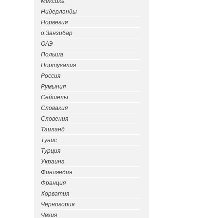
Мексика
Нидерланды
Норвегия
о.Занзибар
ОАЭ
Польша
Португалия
Россия
Румыния
Сейшелы
Словакия
Словения
Таиланд
Тунис
Турция
Украина
Финляндия
Франция
Хорватия
Черногория
Чехия