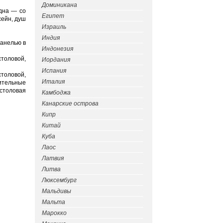
Доминикана
одна — со
Египет
сейн, душ
Израиль
Индия
панелью в
Индонезия
столовой,
Иордания
Испания
столовой,
Италия
ительные
 столовая
Камбоджа
Канарские острова
Кипр
Китай
Куба
Лаос
Латвия
Литва
Люксембург
Мальдивы
Мальта
Марокко