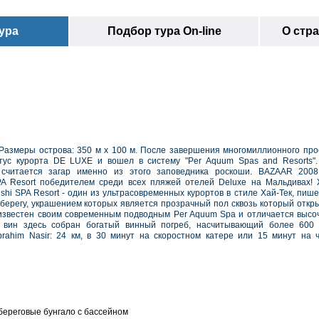
ура
Подбор тура On-line
О стр
Размеры острова: 350 м х 100 м
.
После завершения многомиллионного про
атус курорта DE LUXE и вошел в систему "Per Aquum Spas and Resorts"
считается загар именно из этого заповедника роскоши.
BAZAAR 2008 
PA Resort победителем среди всех пляжей отелей Deluxe на Мальдивах!
shi SPA Resort - один из ультрасовременных курортов в стиле Хай-Тек, пише
 берегу, украшением которых является прозрачный пол сквозь который откр
известен своим современным подводным Per Aquum Spa и отличается выс
х вин здесь собран богатый винный погреб, насчитывающий более 600 
rahim Nasir: 24 км
, в
30 минут на скоростном катере или 15 минут на 
- береговые бунгало с бассейном