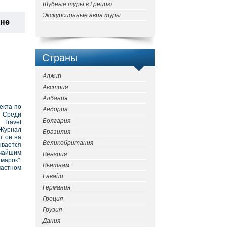
Шубные туры в Грецию
Экскурсионные авиа туры
ане
Страны
Алжир
Австрия
Албания
екта по
Андорра
. Среди
Болгария
Travel
 Журнал
Бразилия
т он на
Великобритания
ывается
очайшим
Венгрия
марок".
Вьетнам
частном
Гавайи
Германия
Греция
Грузия
Дания