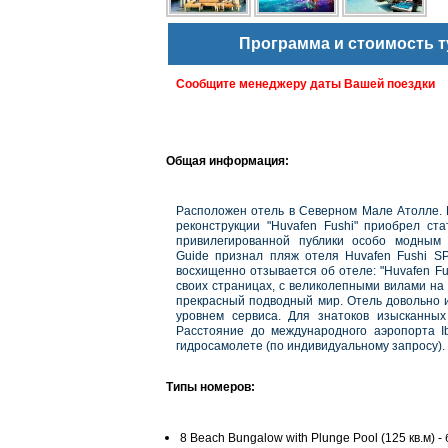
Программа и стоимость т
Сообщите менеджеру даты Вашей поездки
Общая информация:
Расположен отель в Северном Мале Атолле
.
реконструкции "Huvafen Fushi" приобрел ст
привилегированной публики особо модным 
Guide признал пляж отеля Huvafen Fushi S
восхищенно отзывается об отеле:
"Huvafen Fu
своих страницах, с великолепными вилами на
прекрасный подводный мир. Отель довольно 
уровнем сервиса. Для знатоков изысканны
Расстояние до международного аэропорта Ib
гидросамолете (по индивидуальному запросу)
.
Типы номеров:
8 Beach Bungalow with Plunge Pool (125 кв.м) 