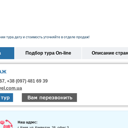
ии тура дату и стоимость уточняйте в отделе продаж!
а
Подбор тура On-line
Описание стра
АЖ
67, +38 (097) 481 69 39
vel.com.ua
Наш адрес:
г. Киев, ул. Киквидзе, 26, офис 3