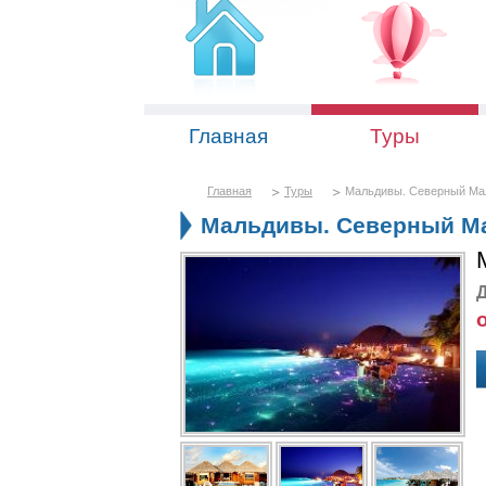
Главная
Туры
Главная
Туры
Мальдивы. Северный Мале
Мальдивы. Северный Мал
Д