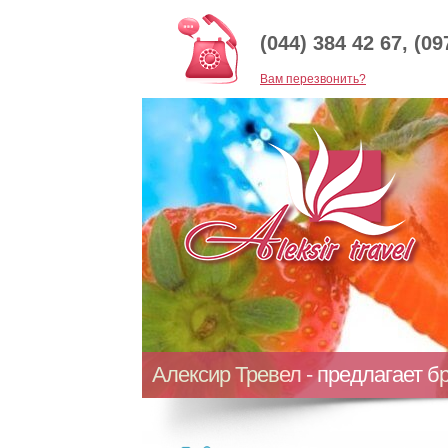
(044) 384 42 67, (09
Baм перезвонить?
Алексир Тревел - предлагает б