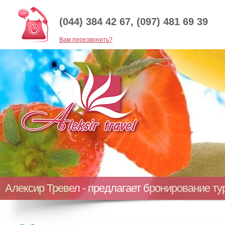
(044) 384 42 67, (097) 481 69 39
Baм перезвонить?
Алексир Тревел - предлагает бронирование т