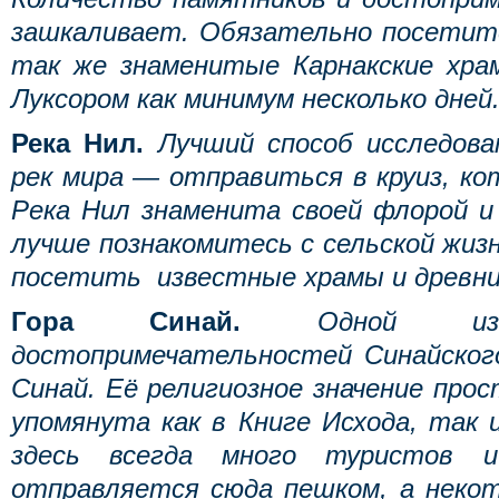
зашкаливает. Обязательно посетите
так же знаменитые Карнакские хра
Луксором как минимум несколько дней
Река Нил.
Лучший способ исследов
рек мира — отправиться в круиз, ко
Река Нил знаменита своей флорой и
лучше познакомитесь с сельской жи
посетить известные храмы и древни
Гора Синай.
Одной и
достопримечательностей Синайског
Синай. Её религиозное значение прос
упомянута как в Книге Исхода, так 
здесь всегда много туристов и
отправляется сюда пешком, а неко