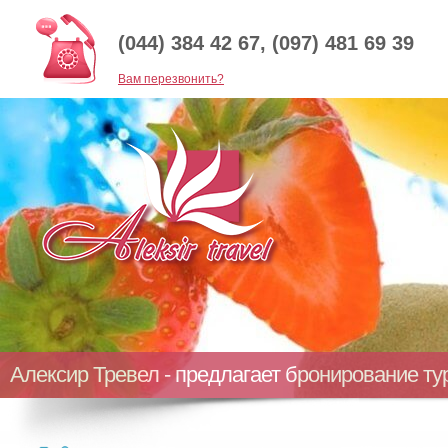
(044) 384 42 67, (097) 481 69 39
Baм перезвонить?
Алексир Тревел - предлагает бронирование т