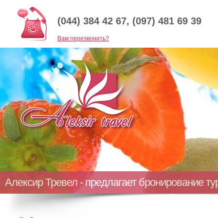
(044) 384 42 67, (097) 481 69 39
Baм перезвонить?
Алексир Тревел - предлагает бронирование т