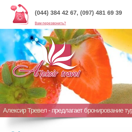
(044) 384 42 67, (097) 481 69 39
Baм перезвонить?
Алексир Тревел - предлагает бронирование т