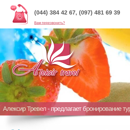
(044) 384 42 67, (097) 481 69 39
Baм перезвонить?
Алексир Тревел - предлагает бронирование т