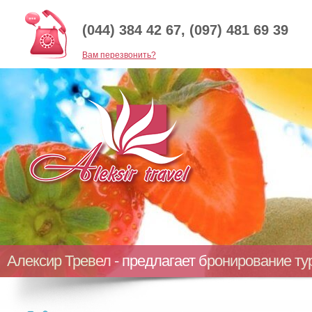
(044) 384 42 67, (097) 481 69 39
Baм перезвонить?
Алексир Тревел - предлагает бронирование т