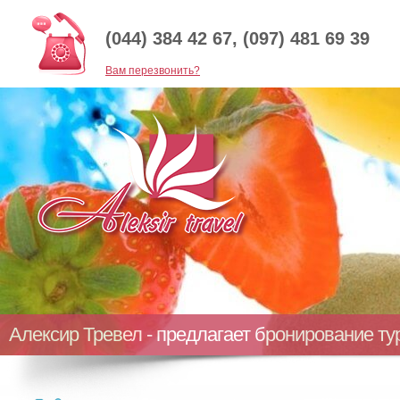
(044) 384 42 67, (097) 481 69 39
Baм перезвонить?
Алексир Тревел - предлагает бронирование т