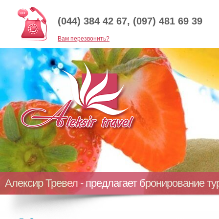
(044) 384 42 67, (097) 481 69 39
Baм перезвонить?
Алексир Тревел - предлагает бронирование т