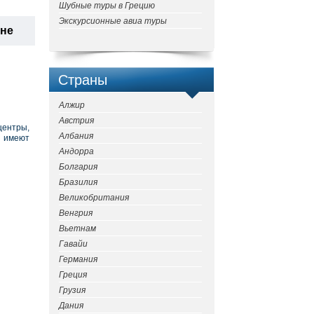
Шубные туры в Грецию
Экскурсионные авиа туры
ане
Страны
Алжир
Австрия
центры,
Албания
 имеют
Андорра
Болгария
Бразилия
Великобритания
Венгрия
Вьетнам
Гавайи
Германия
Греция
Грузия
Дания