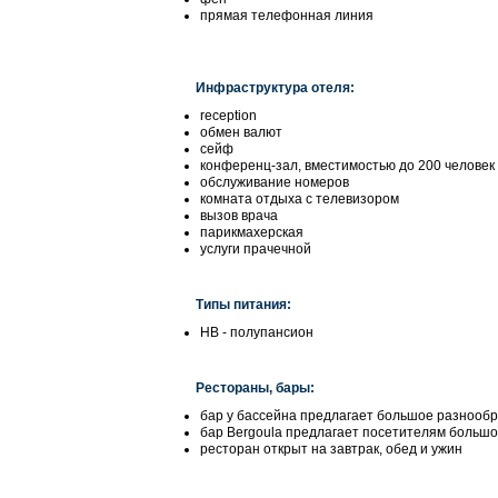
прямая телефонная линия
Инфраструктура отеля:
reception
обмен валют
сейф
конференц-зал, вместимостью до 200 человек
обслуживание номеров
комната отдыха с телевизором
вызов врача
парикмахерская
услуги прачечной
Типы питания:
НВ - полупансион
Рестораны, бары:
бар у бассейна предлагает большое разнообра
бар Bergoula предлагает посетителям большо
ресторан открыт на завтрак, обед и ужин