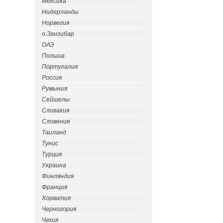
Мексика
Нидерланды
Норвегия
о.Занзибар
ОАЭ
Польша
Португалия
Россия
Румыния
Сейшелы
Словакия
Словения
Таиланд
Тунис
Турция
Украина
Финляндия
Франция
Хорватия
Черногория
Чехия