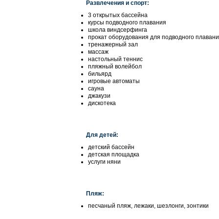
Развлечения и спорт:
3 открытых бассейна
курсы подводного плавания
школа виндсерфинга
прокат оборудования для подводного плаван
тренажерный зал
массаж
настольный теннис
пляжный волейбол
бильярд
игровые автоматы
сауна
джакузи
дискотека
Для детей:
детский бассейн
детская площадка
услуги няни
Пляж:
песчаный пляж, лежаки, шезлонги, зонтики