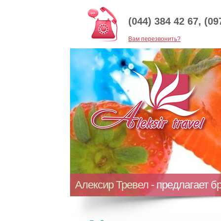
(044) 384 42 67, (09
Baм перезвонить?
Алексир Тревел - предлагает б