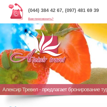
(044) 384 42 67, (097) 481 69 39
Baм перезвонить?
Алексир Тревел - предлагает бронирование т