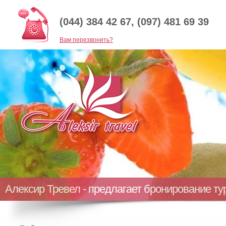
(044) 384 42 67, (097) 481 69 39
Baм перезвонить?
Алексир Тревел - предлагает бронирование т