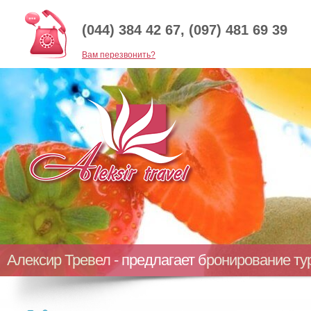
(044) 384 42 67, (097) 481 69 39
Baм перезвонить?
Алексир Тревел - предлагает бронирование т