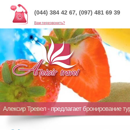
(044) 384 42 67, (097) 481 69 39
Baм перезвонить?
Алексир Тревел - предлагает бронирование т