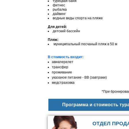
турецкая баня
фитнес
рыбалка
дайвинг
водные виды спорта на пляже
Для детей:
детский бассейн
Пляж:
муницмпальный песчаный пляж в 50 м
В стоимость входит:
авиаперелет
трансфер
проживание
указаное питание - ВВ (завтраки)
медстраховка
*При бронирован
Программа и стоимость тур
ОТДЕЛ ПРОД