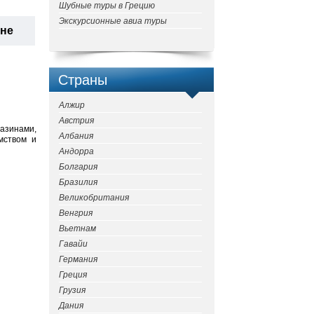
Шубные туры в Грецию
Экскурсионные авиа туры
ане
Страны
Алжир
Австрия
газинами,
Албания
мством и
Андорра
Болгария
Бразилия
Великобритания
Венгрия
Вьетнам
Гавайи
Германия
Греция
Грузия
Дания