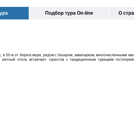
ура
Подбор тура On-line
О стр
, в 50 м от берега моря, рядом с базаром, аквапарком, многочисленными ма
т уютный отель встречает туристов с традиционным турецким гостеприи