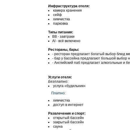
Инфраструктура отеля:
камера хранения
сейф
химчистка
парковка
Типы питания:
ВВ - завтраки
АІ - всё включено
Рестораны, бары:
- ресторан предлагает богатый выбор блюд м
- бар у бассейна предлагают большой выбор на
- Английский паб предлагает алкогольные и б
Услуги отеля:
Безплатно:
услуга «будильник»
Платно:
химчистка
доступ в интернет
Развлечения и спорт:
открытый бассейн
закрытый бассейн
сауна