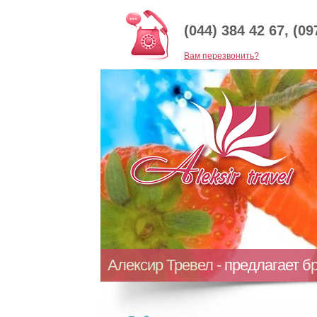
(044) 384 42 67, (09
Baм перезвонить?
Алексир Тревел - предлагает б