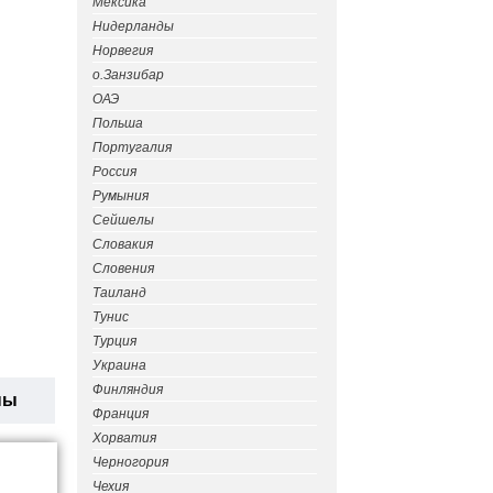
Мексика
Нидерланды
Норвегия
о.Занзибар
ОАЭ
Польша
Португалия
Россия
Румыния
Сейшелы
Словакия
Словения
Таиланд
Тунис
Турция
Украина
Финляндия
ны
Франция
Хорватия
Черногория
Чехия