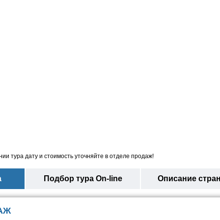
ии тура дату и стоимость уточняйте в отделе продаж!
а
Подбор тура On-line
Описание стра
АЖ