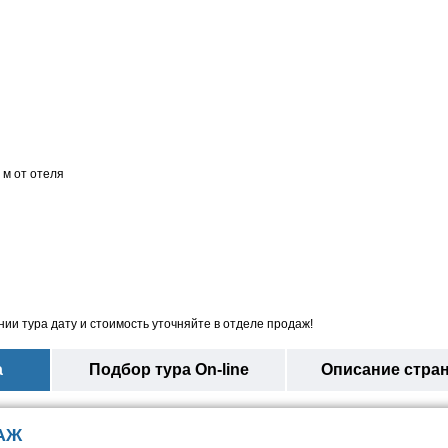
 м от отеля
ии тура дату и стоимость уточняйте в отделе продаж!
а
Подбор тура On-line
Описание стра
АЖ