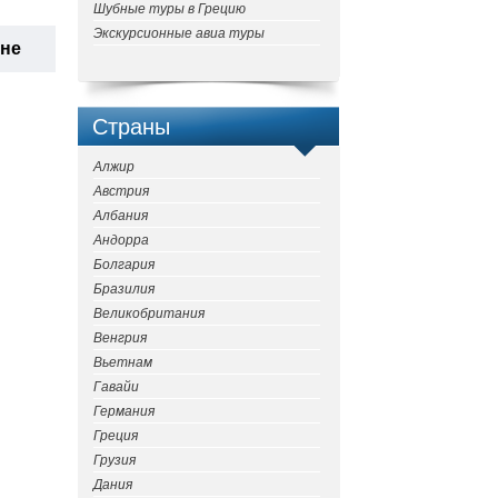
Шубные туры в Грецию
Экскурсионные авиа туры
ане
Страны
Алжир
Австрия
Албания
Андорра
Болгария
Бразилия
Великобритания
Венгрия
Вьетнам
Гавайи
Германия
Греция
Грузия
Дания