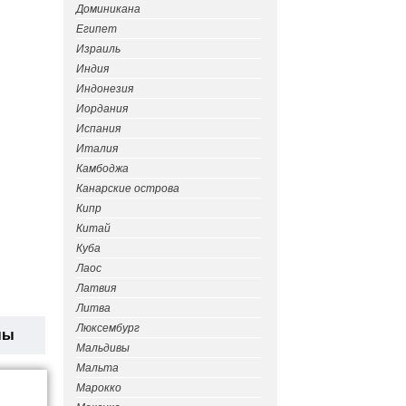
Доминикана
Египет
Израиль
Индия
Индонезия
Иордания
Испания
Италия
Камбоджа
Канарские острова
Кипр
Китай
Куба
Лаос
Латвия
Литва
Люксембург
ны
Мальдивы
Мальта
Марокко