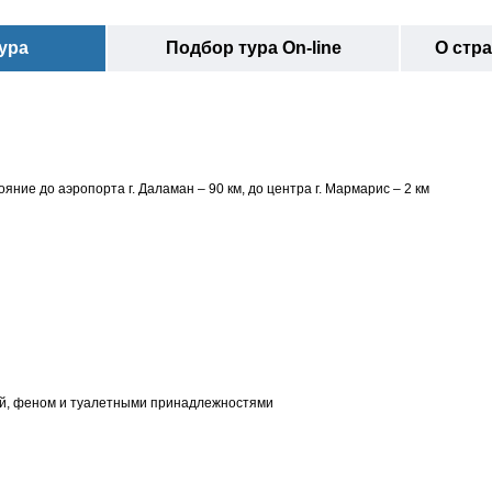
ура
Подбор тура On-line
О стр
яние до аэропорта г. Даламан – 90 км, до центра г. Мармарис – 2 км
ой, феном и туалетными принадлежностями