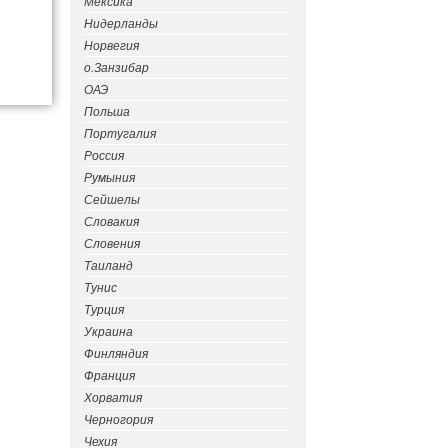
Мексика
Нидерланды
Норвегия
о.Занзибар
ОАЭ
Польша
Португалия
Россия
Румыния
Сейшелы
Словакия
Словения
Таиланд
Тунис
Турция
Украина
Финляндия
Франция
Хорватия
Черногория
Чехия