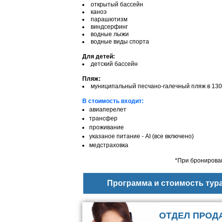
открытый бассейн
каноэ
парашютизм
виндсерфинг
водные лыжи
водные виды спорта
Для детей:
детский бассейн
Пляж:
муниципальный песчано-галечный пляж в 130
В стоимость входит:
авиаперелет
трансфер
проживание
указаное питание - АІ (все включено)
медстраховка
*При бронирован
Программа и стоимость тур
ОТДЕЛ ПРОД