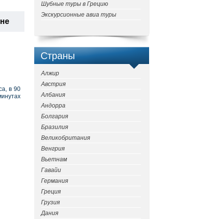
Шубные туры в Грецию
Экскурсионные авиа туры
ане
Страны
Алжир
Австрия
а, в 90
Албания
минутах
Андорра
Болгария
Бразилия
Великобритания
Венгрия
Вьетнам
Гавайи
Германия
Греция
Грузия
Дания