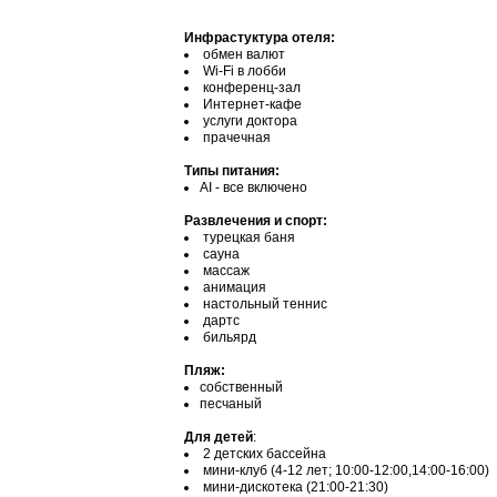
Инфрастуктура отеля:
обмен валют
Wi-Fi в лобби
конференц-зал
Интернет-кафе
услуги доктора
прачечная
Типы питания:
АІ - все включено
Развлечения и спорт:
турецкая баня
сауна
массаж
анимация
настольный теннис
дартс
бильярд
Пляж:
собственный
песчаный
Для детей
:
2 детских бассейна
мини-клуб (4-12 лет; 10:00-12:00,14:00-16:00)
мини-дискотека (21:00-21:30)