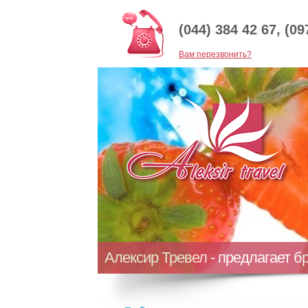
(044) 384 42 67, (09
Baм перезвонить?
Алексир Тревел - предлагает б