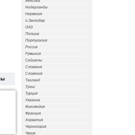
Мексика
Нидерланды
Норвегия
о.Занзибар
ОАЭ
Польша
Португалия
Россия
Румыния
Сейшелы
Словакия
Словения
ны
Таиланд
Тунис
Турция
Украина
Финляндия
Франция
Хорватия
Черногория
Чехия