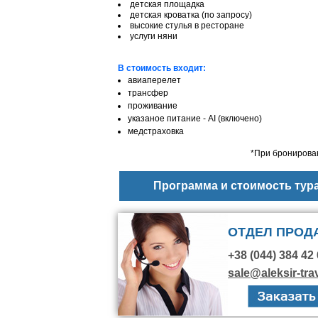
детская площадка
детская кроватка (по запросу)
высокие стулья в ресторане
услуги няни
В стоимость входит:
авиаперелет
трансфер
проживание
указаное питание - АІ (включено)
медстраховка
*При бронирован
Программа и стоимость тур
ОТДЕЛ ПРОД
+38 (044) 384 42 
sale@aleksir-tra