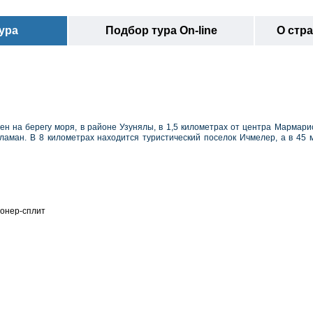
ура
Подбор тура On-line
О стр
ен на берегу моря, в районе Узунялы, в 1,5 километрах от центра Мармарис
аман. В 8 километрах находится туристический поселок Ичмелер, а в 45 
онер-сплит