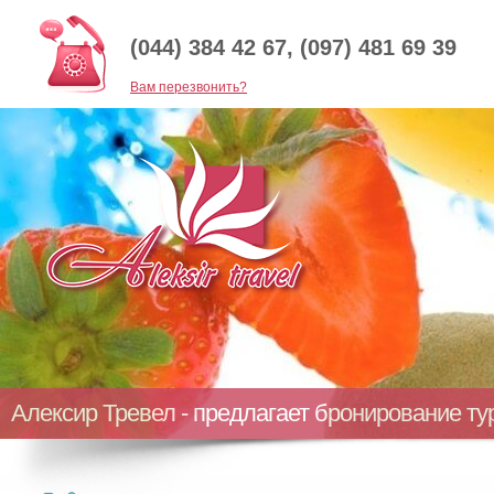
(044) 384 42 67, (097) 481 69 39
Baм перезвонить?
Алексир Тревел - предлагает бронирование т