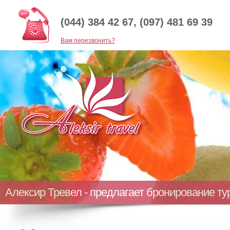
(044) 384 42 67, (097) 481 69 39
Baм перезвонить?
Алексир Тревел - предлагает бронирование т