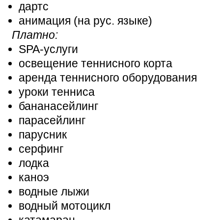
дартс
анимация (на рус. языке)
Платно:
SPA-услуги
освещение теннисного корта
аренда теннисного оборудования
уроки тенниса
бананасейлинг
парасейлинг
парусник
серфинг
лодка
каноэ
водные лыжи
водный мотоцикл
катамаран