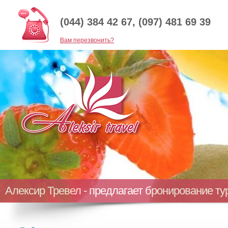
(044) 384 42 67, (097) 481 69 39
Baм перезвонить?
Алексир Тревел - предлагает бронирование т