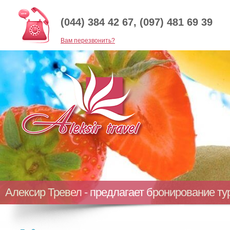
(044) 384 42 67, (097) 481 69 39
Baм перезвонить?
Алексир Тревел - предлагает бронирование т