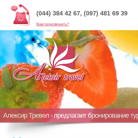
(044) 384 42 67, (097) 481 69 39
Baм перезвонить?
Алексир Тревел - предлагает бронирование т