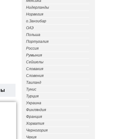
Мексика
Нидерланды
Норвегия
о.Занзибар
ОАЭ
Польша
Португалия
Россия
Румыния
Сейшелы
Словакия
Словения
Таиланд
Тунис
ны
Турция
Украина
Финляндия
Франция
Хорватия
Черногория
Чехия