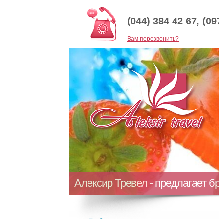
(044) 384 42 67, (09
Baм перезвонить?
Алексир Тревел - предлагает б