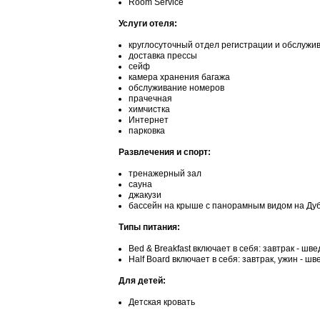
Room Service
Услуги отеля:
круглосуточный отдел регистрации и обслужи
доставка прессы
сейф
камера хранения багажа
обслуживание номеров
прачечная
химчистка
Интернет
парковка
Развлечения и спорт:
тренажерный зал
сауна
джакузи
бассейн на крыше с панорамным видом на Ду
Типы питания:
Bed & Breakfast включает в себя: завтрак - шв
Half Board включает в себя: завтрак, ужин - ш
Для детей:
Детская кровать