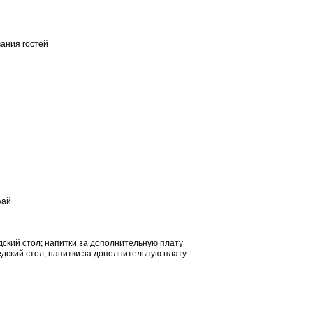
вания гостей
бай
едский стол; напитки за дополнительную плату
ведский стол; напитки за дополнительную плату