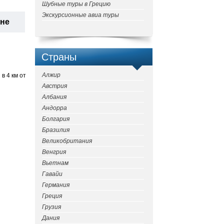
Шубные туры в Грецию
Экскурсионные авиа туры
ане
Страны
Алжир
в 4 км от
Австрия
Албания
Андорра
Болгария
Бразилия
Великобритания
Венгрия
Вьетнам
Гавайи
Германия
Греция
Грузия
Дания