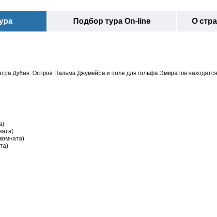
ура
Подбор тура On-line
О стр
центра Дубая. Остров Пальма Джумейра и поле для гольфа Эмиратов находятся 
а)
ната)
 комната)
та)