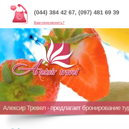
(044) 384 42 67, (097) 481 69 39
Baм перезвонить?
Алексир Тревел - предлагает бронирование т