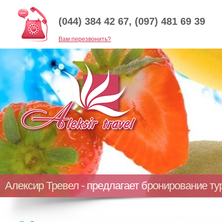
(044) 384 42 67, (097) 481 69 39
Baм перезвонить?
Алексир Тревел - предлагает бронирование т