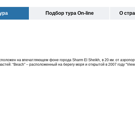
ура
Подбор тура On-line
О стр
положен на впечатляющем фоне города Sharm El Sheikh, в 20 км. от аэропорт
частей: “Beach” – расположенный на берегу моря и открытой в 2007 году “View