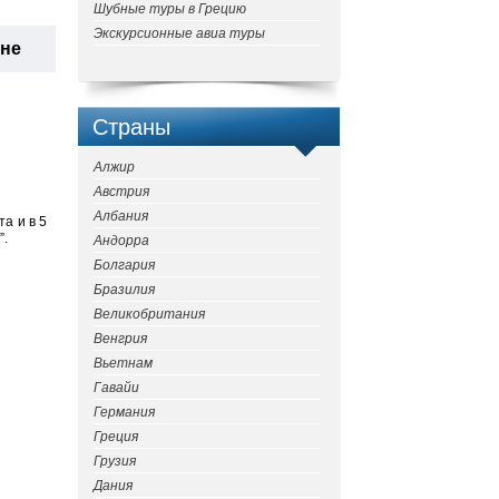
Шубные туры в Грецию
Экскурсионные авиа туры
ане
Страны
Алжир
Австрия
Албания
а и в 5
”.
Андорра
Болгария
Бразилия
Великобритания
Венгрия
Вьетнам
Гавайи
Германия
Греция
Грузия
Дания