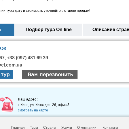
ии тура дату и стоимость уточняйте в отделе продаж!
а
Подбор тура On-line
Описание стра
АЖ
67, +38 (097) 481 69 39
vel.com.ua
Наш адрес:
г. Киев, ул. Киквидзе, 26, офис 3
смотреть на карте
Главная
Туры
Страны
Услуги
О компании
Контакты