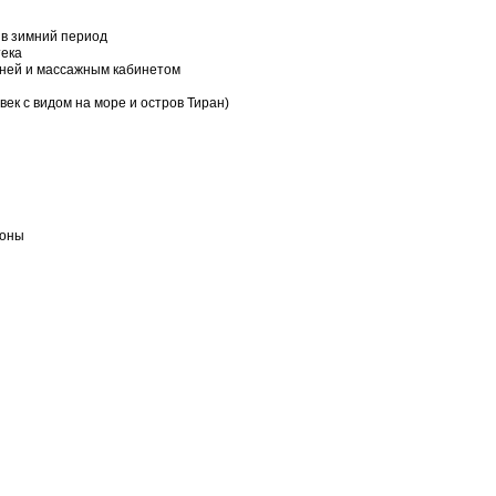
 в зимний период
тека
аней и массажным кабинетом
ек с видом на море и остров Тиран)
йоны