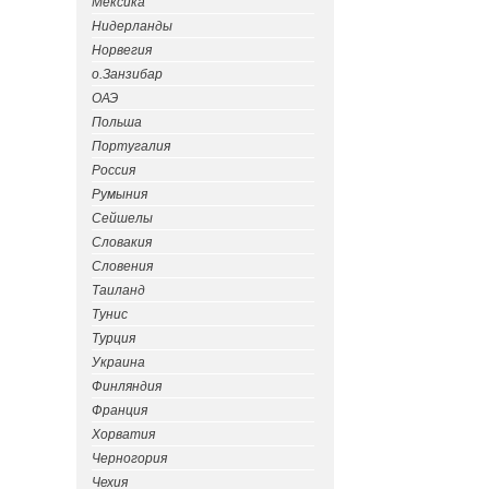
Мексика
Нидерланды
Норвегия
о.Занзибар
ОАЭ
Польша
Португалия
Россия
Румыния
Сейшелы
Словакия
Словения
Таиланд
Тунис
Турция
Украина
Финляндия
Франция
Хорватия
Черногория
Чехия