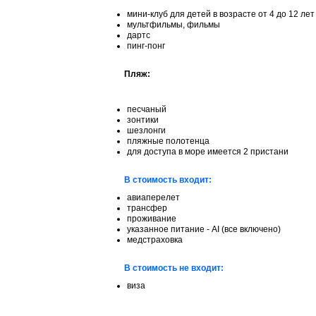
мини-клуб для детей в возрасте от 4 до 12 лет
мультфильмы, фильмы
дартс
пинг-понг
Пляж:
песчаный
зонтики
шезлонги
пляжные полотенца
для доступа в море имеется 2 пристани
В стоимость входит:
авиаперелет
трансфер
проживание
указанное питание - AI (все включено)
медстраховка
В стоимость не входит:
виза