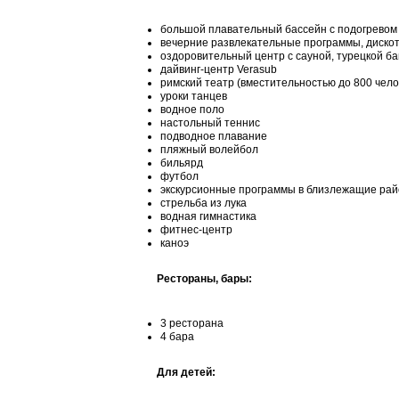
большой плавательный бассейн с подогревом
вечерние развлекательные программы, диско
оздоровительный центр с сауной, турецкой б
дайвинг-центр Verasub
римский театр (вместительностью до 800 челов
уроки танцев
водное поло
настольный теннис
подводное плавание
пляжный волейбол
бильярд
футбол
экскурсионные программы в близлежащие ра
стрельба из лука
водная гимнастика
фитнес-центр
каноэ
Рестораны, бары:
3 ресторана
4 бара
Для детей: