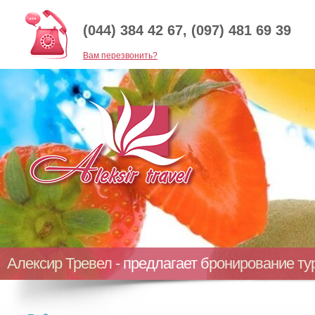
(044) 384 42 67, (097) 481 69 39
Baм перезвонить?
Алексир Тревел - предлагает бронирование т