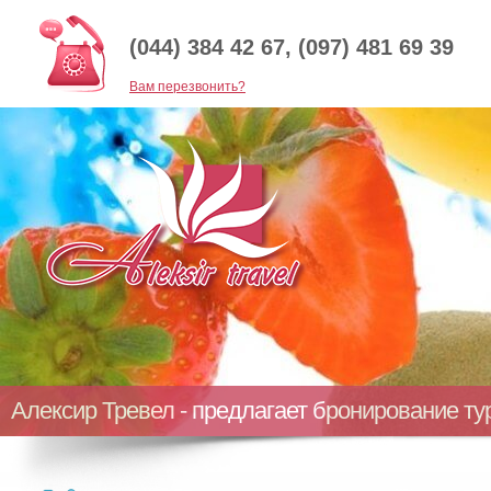
(044) 384 42 67, (097) 481 69 39
Baм перезвонить?
Алексир Тревел - предлагает бронирование т