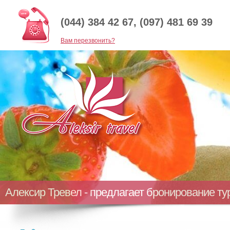
(044) 384 42 67, (097) 481 69 39
Baм перезвонить?
Алексир Тревел - предлагает бронирование т