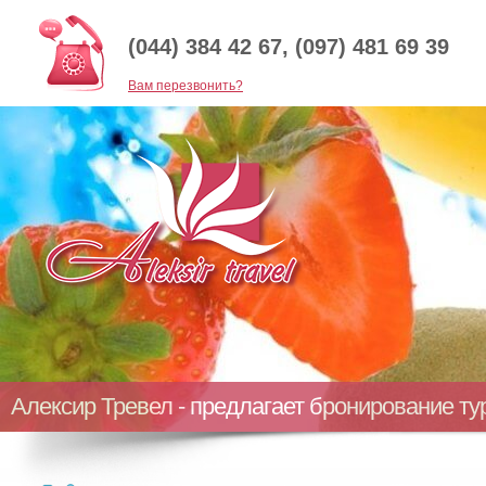
(044) 384 42 67, (097) 481 69 39
Baм перезвонить?
Алексир Тревел - предлагает бронирование т