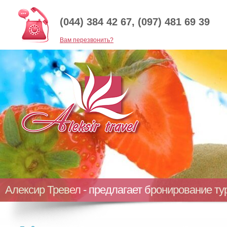
(044) 384 42 67, (097) 481 69 39
Baм перезвонить?
Алексир Тревел - предлагает бронирование т