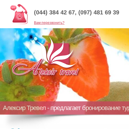
(044) 384 42 67, (097) 481 69 39
Baм перезвонить?
Алексир Тревел - предлагает бронирование т