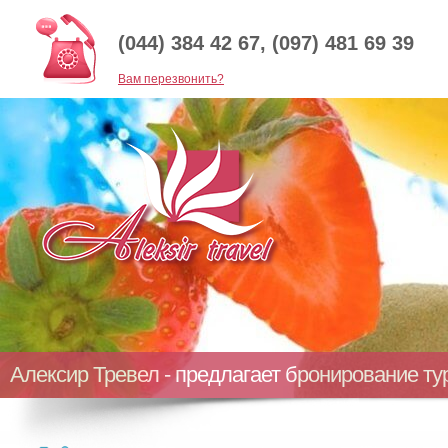
(044) 384 42 67, (097) 481 69 39
Baм перезвонить?
Алексир Тревел - предлагает бронирование т