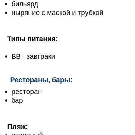
бильярд
ныряние с маской и трубкой
Типы питания:
ВВ - завтраки
Р
естораны, бары:
ресторан
бар
Пляж: