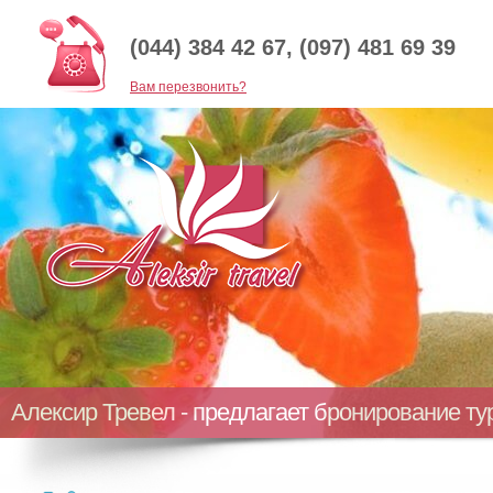
(044) 384 42 67, (097) 481 69 39
Baм перезвонить?
Алексир Тревел - предлагает бронирование т