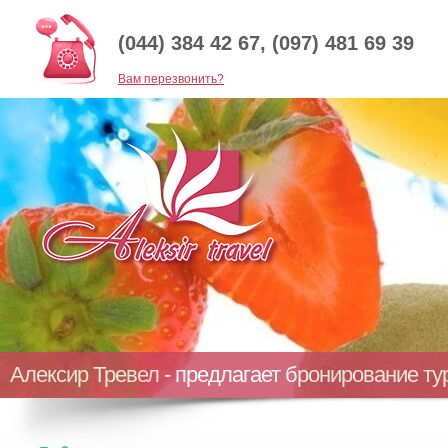
(044) 384 42 67, (097) 481 69 39
Baм перезвонить?
Алексир Тревел - предлагает бронирование т