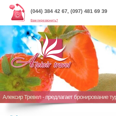
(044) 384 42 67, (097) 481 69 39
Baм перезвонить?
Алексир Тревел - предлагает бронирование т