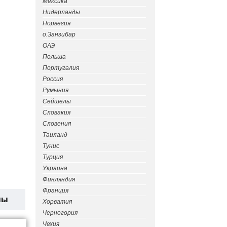
Мексика
Нидерланды
Норвегия
о.Занзибар
ОАЭ
Польша
Португалия
Россия
Румыния
Сейшелы
Словакия
Словения
Таиланд
Тунис
Турция
Украина
Финляндия
Франция
ны
Хорватия
Черногория
Чехия