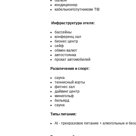
балкон
кондиционер
кабельное\спутникове Т\В
Инфраструктура отеля:
бассейны
конференц зал
бизнес центр
сейф
обмен валют
автостоянка
прокат автомобилей
Развлечения и спорт:
сауна
теннисный корты
фитнес зал
дайвинг центр
минигольф
бильярд
сауна
Типы питания:
Al - трехразовое питание + алкогольные и бе