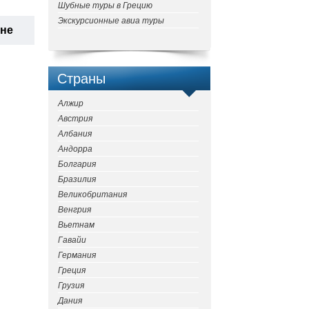
Шубные туры в Грецию
Экскурсионные авиа туры
ане
Страны
Алжир
Австрия
Албания
Андорра
Болгария
Бразилия
Великобритания
Венгрия
Вьетнам
Гавайи
Германия
Греция
Грузия
Дания