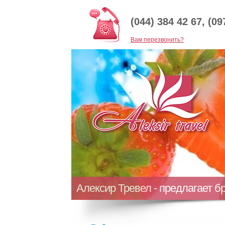
(044) 384 42 67, (09
Baм перезвонить?
Алексир Тревел - предлагает б