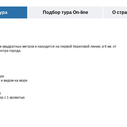
ура
Подбор тура On-line
О стр
 квадратных метров и находится на первой береговой линии, в 6 км. от
ентра города.
оре
 и видом на море
ю
р с 1 кроватью