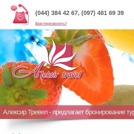
(044) 384 42 67, (097) 481 69 39
Baм перезвонить?
Алексир Тревел - предлагает бронирование т