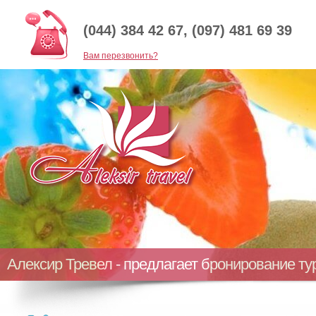
(044) 384 42 67, (097) 481 69 39
Baм перезвонить?
Алексир Тревел - предлагает бронирование т