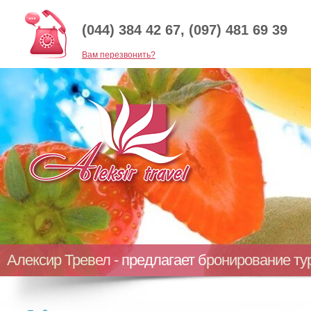
(044) 384 42 67, (097) 481 69 39
Baм перезвонить?
Алексир Тревел - предлагает бронирование т