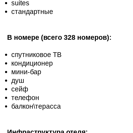
suites
стандартные
В номере (всего 328 номеров):
спутниковое ТВ
кондиционер
мини-бар
душ
сейф
телефон
балкон\терасса
Инфраструктура отеля: