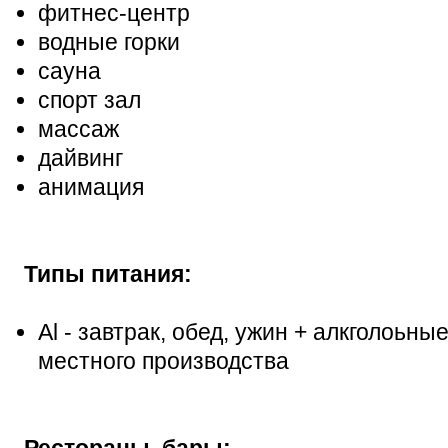
фитнес-центр
водные горки
сауна
спорт зал
массаж
дайвинг
анимация
Типы питания:
Al - завтрак, обед, ужин + алкголоьн
местного производства
Рестораны, бары: