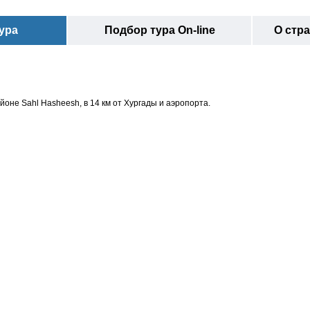
ура
Подбор тура On-line
О стр
йоне Sahl Hasheesh, в 14 км от Хургады и аэропорта.