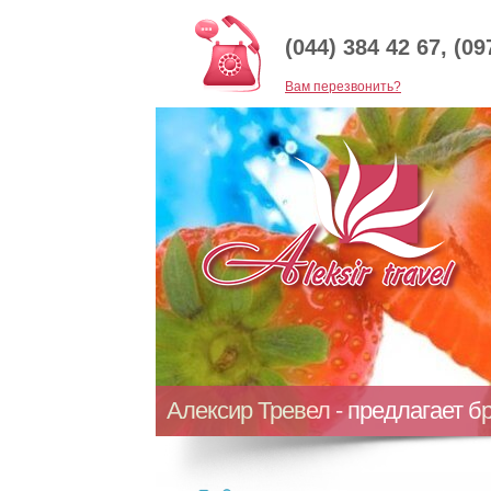
(044) 384 42 67, (09
Baм перезвонить?
Алексир Тревел - предлагает б