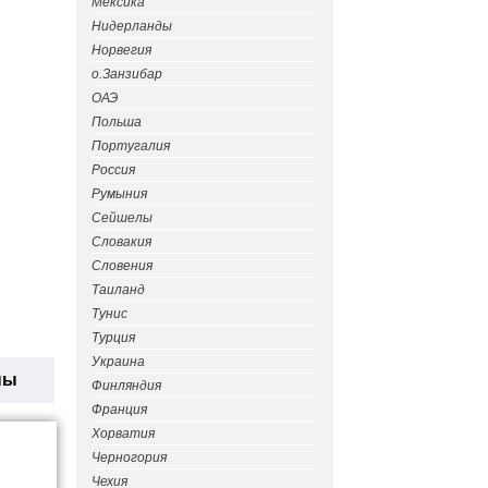
Мексика
Нидерланды
Норвегия
о.Занзибар
ОАЭ
Польша
Португалия
Россия
Румыния
Сейшелы
Словакия
Словения
Таиланд
Тунис
Турция
Украина
ны
Финляндия
Франция
Хорватия
Черногория
Чехия