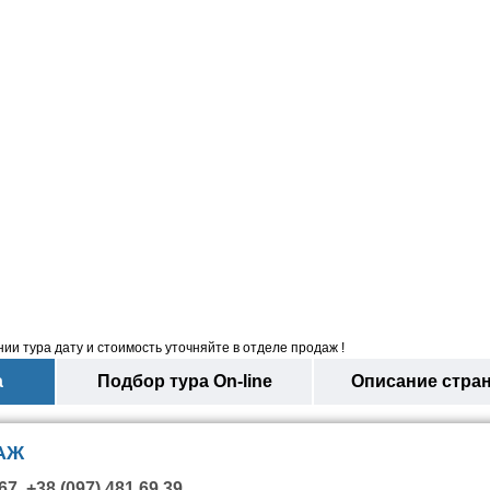
ии тура дату и стоимость уточняйте в отделе продаж !
а
Подбор тура On-line
Описание стра
АЖ
67, +38 (097) 481 69 39