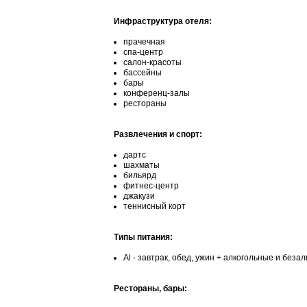
Инфраструктура отеля:
прачечная
спа-центр
салон-красоты
бассейны
бары
конференц-залы
рестораны
Развлечения и спорт:
дартс
шахматы
бильярд
фитнес-центр
джакузи
теннисный корт
Типы питания:
Al - завтрак, обед, ужин + алкогольные и без
Рестораны, бары: