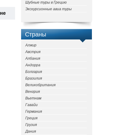
Шубные туры в Грецию
Экскурсионные авиа туры
ане
Страны
Алжир
Австрия
Албания
Андорра
Болгария
Бразилия
Великобритания
Венгрия
Вьетнам
Гавайи
Германия
Греция
Грузия
Дания